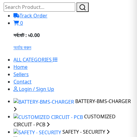
Track Order
0
সর্বমোট : ৳0.00
অর্ডার করুন
ALL CATEGORIES
Home
Sellers
Contact
Login / Sign Up
BATTERY-BMS-CHARGER
CUSTOMIZED
CIRCUIT - PCB
SAFETY - SECURITY